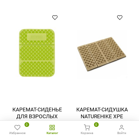
КАРЕМАТ-СИДЕНЬЕ
КАРЕМАТ-СИДУШКА
ДЛЯ ВЗРОСЛЫХ
NATUREHIKE XPE
EXPED FLEX SIT PAD
EGG NEST FOLDING
0
0
CUSHION
Избранное
Каталог
Корзина
Войти
3 900 ₸
Главная
Избранное
Сравнить
Позвонить
WhatsApp