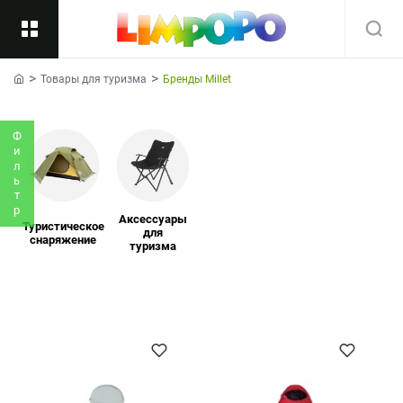
Товары для туризма
Бренды Millet
Назад
home
Подкатегории
Все
Фильтр
Аксессуары
Туристическое
для
снаряжение
туризма