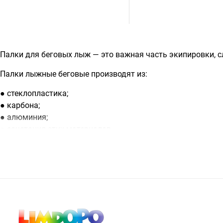
Палки для беговых лыж — это важная часть экипировки, 
Палки лыжные беговые производят из:
● стеклопластика;
● карбона;
● алюминия;
● сочетания этих материалов.
Беговые лыжные палки состоят из ручки, наконечника, кол
Купить палки для беговых лыж
Купить палки для беговых лыж в Алматы можно в интер
помогут выбрать палки для беговых лыж, которые идеаль