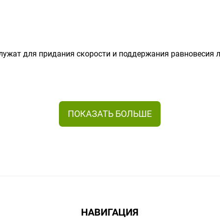
служат для придания скорости и поддержания равновесия
ьца и стержня.
 в Алматы
нет-магазине Limpopo.kz. Широкий ассортимент материа
но подойдут к вашему стилю катания.
НАВИГАЦИЯ