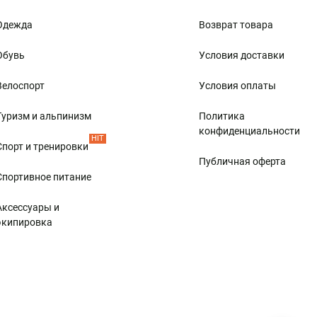
рактеристики:
Одежда
Возврат товара
Обувь
Условия доставки
Велоспорт
Условия оплаты
Туризм и альпинизм
Политика
конфиденциальности
HIT
Спорт и тренировки
вестных мировых брендах по изготовлению спортивного
Публичная оферта
Спортивное питание
юбом случае, при подборе палок следует учитывать рост
Аксессуары и
экипировка
нам. Современные лыжные палки производятся известными
ния и за небольшие деньги.