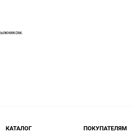
 лыжником.
лов, фирм производителей и внимательные консультанты
КАТАЛОГ
ПОКУПАТЕЛЯМ