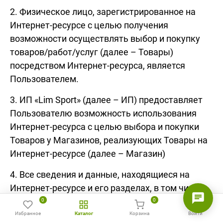
2. Физическое лицо, зарегистрированное на
Интернет-ресурсе с целью получения
возможности осуществлять выбор и покупку
товаров/работ/услуг (далее – Товары)
посредством Интернет-ресурса, является
Пользователем.
3. ИП «Lim Sport» (далее – ИП) предоставляет
Пользователю возможность использования
Интернет-ресурса с целью выбора и покупки
Товаров у Магазинов, реализующих Товары на
Интернет-ресурсе (далее – Магазин)
4. Все сведения и данные, находящиеся на
Интернет-ресурсе и его разделах, в том числе
информация о ценах, характеристиках, наличии
0
0
Товаров и иная информация по вопросам
Избранное
Каталог
Корзина
Войти
Главная
Избранное
Сравнить
Позвонить
WhatsApp