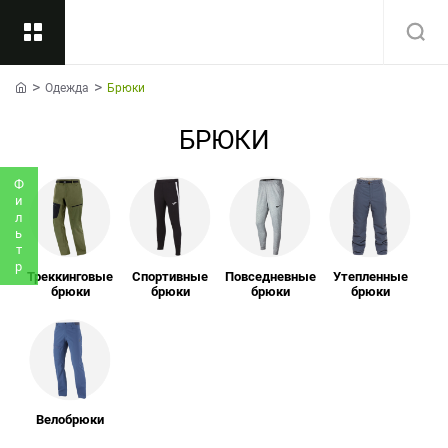
Одежда
Брюки
Назад
home
БРЮКИ
Подкатегории
Все
Фильтр
Треккинговые
Спортивные
Повседневные
Утепленные
брюки
брюки
брюки
брюки
Велобрюки