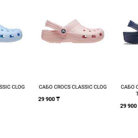
SSIC СLOG
САБО CROCS CLASSIC СLOG
САБО 
29 900 ₸
29 900