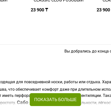
НЫЙ
CLASSIC СLOG РОЗОВЫЙ
CLA
23 900 ₸
23 900
Вы добрались до конца 
ходящая для повседневной носки, работы или отдыха. Хар
шва, что обеспечивает комфорт даже при длительном исп
ут иметь перфорацию для дополнительной вентиляции. Так
Сабо
простоту.
— это сочетание функциональности, лёгкост