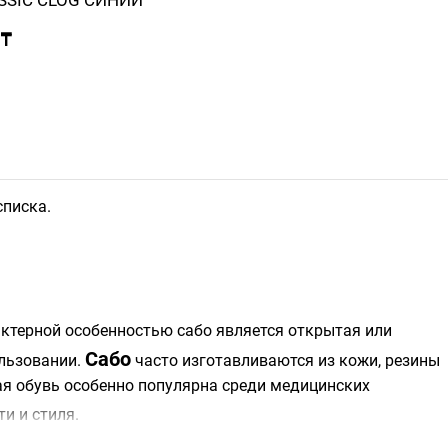
SSIC СLOG СИНИЙ
 ₸
списка.
актерной особенностью сабо является открытая или
Сабо
ользовании.
часто изготавливаются из кожи, резины
ая обувь особенно популярна среди медицинских
и и стиля.