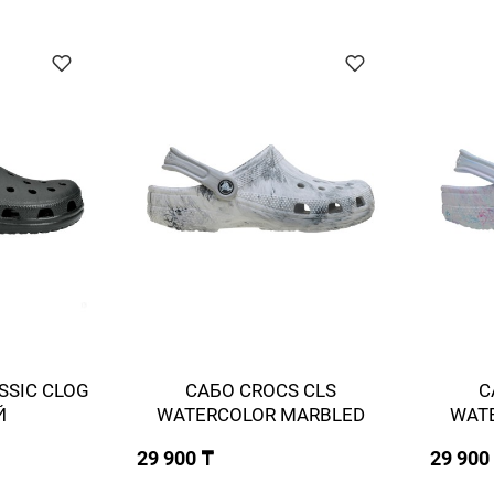
SSIC СLOG
САБО CROCS CLS
С
Й
WATERCOLOR MARBLED
WAT
29 900 ₸
29 900