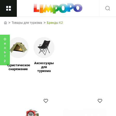
Товары для туризма
Бренды K2
Назад
home
Подкатегории
Все
Фильтр
Аксессуары
Туристическое
для
снаряжение
туризма