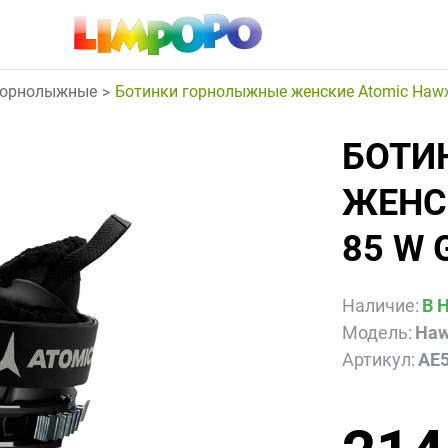
горнолыжные
Ботинки горнолыжные женские Atomic Hawx
БОТИ
ЖЕНС
85 W 
Наличие:
В 
Модель:
Haw
Артикул:
AE