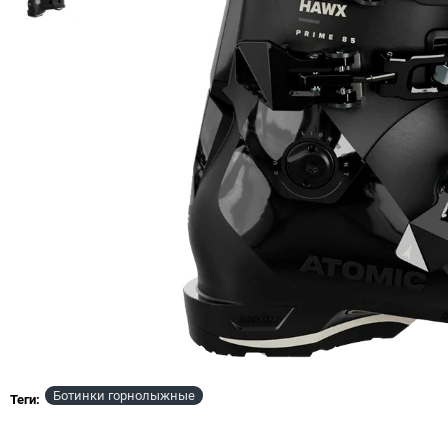
Ботинки горнолыжные
Теги:
NEW