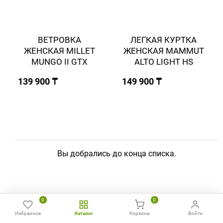
ВЕТРОВКА
ЛЕГКАЯ КУРТКА
ЖЕНСКАЯ MILLET
ЖЕНСКАЯ MAMMUT
MUNGO II GTX
ALTO LIGHT HS
139 900 ₸
149 900 ₸
Вы добрались до конца списка.
0
0
Брюки мембранные
Избранное
Каталог
— это специализированная
Корзина
Войти
Главная
Избранное
Сравнить
Позвонить
WhatsApp