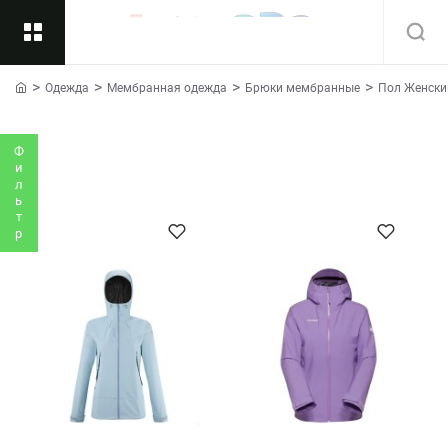
Одежда
Мембранная одежда
Брюки мембранные
Пол Женски
Назад
home
Подкатегории
Все
Фильтр