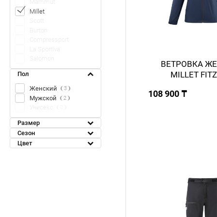
Mammut
Millet
Scott
Burton
Compressport
La Sportiva
Salomon
ВЕТРОВКА Ж
MILLET FIT
Пол
Женский
3
108 900 ₸
Мужской
2
Унисекс
0
Размер
Сезон
Цвет