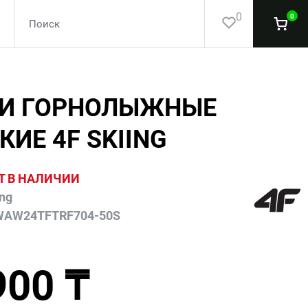
0
0
И ГОРНОЛЫЖНЫЕ
ИЕ 4F SKIING
Т В НАЛИЧИИ
ing
WAW24TFTRF704-50S
900 ₸