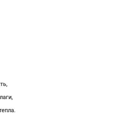
ть,
лаги,
тепла.