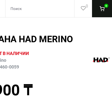
0
0
АНА HAD MERINO
Т В НАЛИЧИИ
ino
460-0059
900 ₸