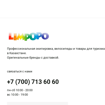
Понятно желание путешественников организовать с
необходимые товары для туризма и активного отдых
Ассортимент туристических товаров включает в себ
рыбалкой.
Если вы турист и предпочитаете длительные пешие 
Также наш интернет-магазин предлагает все для от
коврики-карематы;
Профессиональная экипировка, велосипеды и товары для туризма
переносные печки;
в Казахстане.
рюкзаки и велосумки.
Оригинальные бренды с доставкой.
Разнообразие ассортимента для туризма
связаться с нами
Посетив наш интернет-магазин товаров для отдыха
+7 (700) 713 60 60
термосы;
пн-сб 10:00 - 20:00
фляги и бутыли для воды;
вс 10:00 - 19:00
питьевые системы;