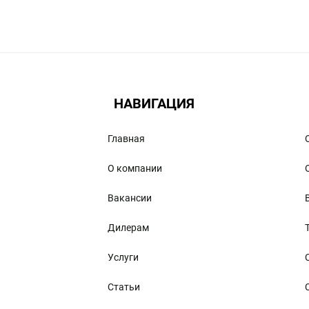
вое времяпрепровождение с комфортом, благо, в на
а. Посетив интернет-магазин для туристов Limpopo
я те, которые способны стать значительным подспор
переходы, выбирайте на сайте товары для туризма и
НАВИГАЦИЯ
дыха и туризма, включая современное снаряжение, 
Главная
О компании
Вакансии
 и туризма, вы сможете приобрести следующие поле
Дилерам
Услуги
Статьи