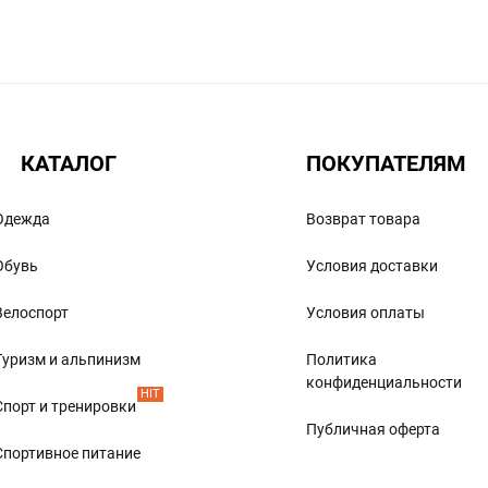
стоящее время не составит труда приобрести все
, вы подберете соответствующее снаряжение.
ьем во время отдыха на природе, занятий охотой и
 путешествий, в том числе палатки и спальники.
КАТАЛОГ
ПОКУПАТЕЛЯМ
которое может понадобиться в походе:
Одежда
Возврат товара
Обувь
Условия доставки
Велоспорт
Условия оплаты
зные принадлежности:
Туризм и альпинизм
Политика
конфиденциальности
HIT
Спорт и тренировки
Публичная оферта
Спортивное питание