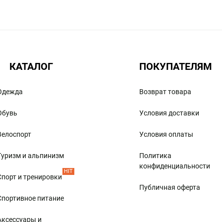
, вы подберете соответствующее снаряжение.
ьем во время отдыха на природе, занятий охотой и
 путешествий, в том числе палатки и спальники.
КАТАЛОГ
ПОКУПАТЕЛЯМ
которое может понадобиться в походе:
Одежда
Возврат товара
Обувь
Условия доставки
Велоспорт
Условия оплаты
зные принадлежности:
Туризм и альпинизм
Политика
конфиденциальности
HIT
Спорт и тренировки
Публичная оферта
Спортивное питание
Аксессуары и