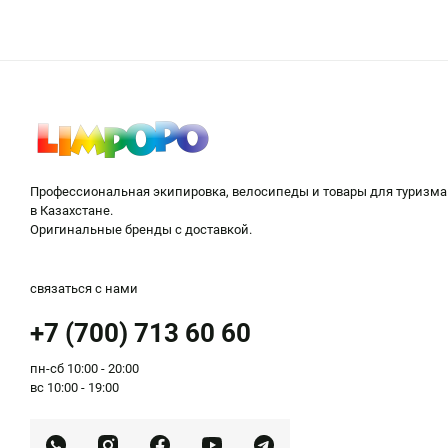
необходимые товары для туризма и активного отдых
Ассортимент туристических товаров включает в себ
рыбалкой.
Если вы турист и предпочитаете длительные пешие 
Также наш интернет-магазин предлагает все для от
коврики-карематы;
Профессиональная экипировка, велосипеды и товары для туризма
переносные печки;
в Казахстане.
рюкзаки и велосумки.
Оригинальные бренды с доставкой.
Разнообразие ассортимента для туризма
связаться с нами
Посетив наш интернет-магазин товаров для отдыха
+7 (700) 713 60 60
термосы;
пн-сб 10:00 - 20:00
фляги и бутыли для воды;
вс 10:00 - 19:00
питьевые системы;
походную посуду;