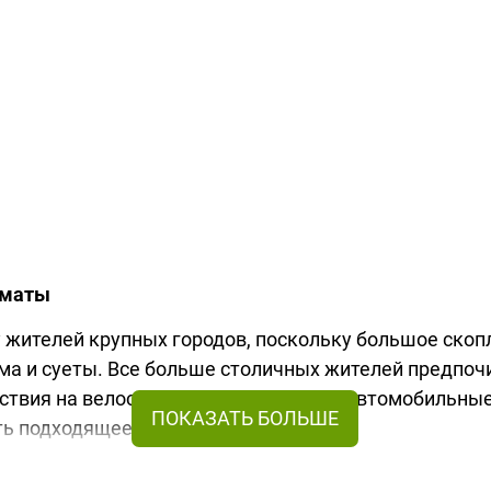
лматы
жителей крупных городов, поскольку большое скопл
ума и суеты. Все больше столичных жителей предпо
ествия на велосипеде или совершают автомобильные
ать подходящее снаряжение.
вое времяпрепровождение с комфортом, благо, в на