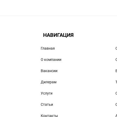
а. Посетив интернет-магазин для туристов Limpopo
я те, которые способны стать значительным подспор
переходы, выбирайте на сайте товары для туризма и
НАВИГАЦИЯ
дыха и туризма, включая современное снаряжение, 
Главная
О компании
Вакансии
 и туризма, вы сможете приобрести следующие поле
Дилерам
Услуги
Статьи
Контакты