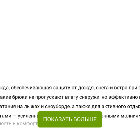
жда, обеспечивающая защиту от дождя, снега и ветра при
акие брюки не пропускают влагу снаружи, но эффективно 
атания на лыжах и сноуборде, а также для активного отды
нтами — усиленными вставками, вентиляционными молни
ность и комфорт в любой ситуации.