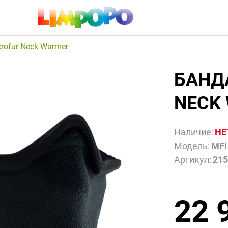
rofur Neck Warmer
БАНД
NECK
Наличие:
НЕ
Модель:
MFI
Артикул:
21
22 