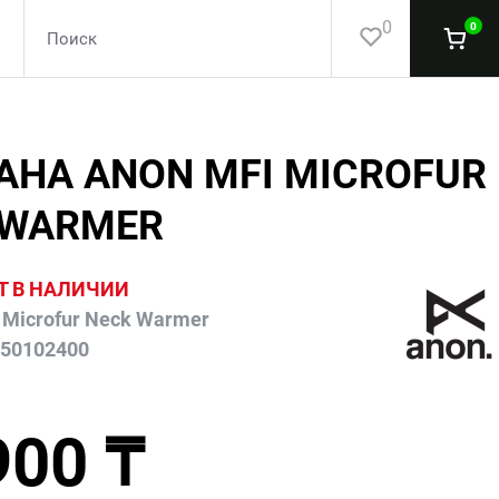
0
0
АНА ANON MFI MICROFUR
 WARMER
Т В НАЛИЧИИ
 Microfur Neck Warmer
550102400
900 ₸