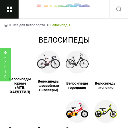
Все для велоспорта
Велосипеды
Назад
home
ВЕЛОСИПЕДЫ
Подкатегории
Все
Фильтр
Велосипеды
Велосипеды
горные
Велосипеды
Велосипеды
шоссейные
(MTB,
городские
женские
(шоссеры)
ХАРДТЕЙЛ)