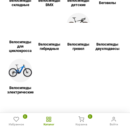
Велосипеды
Велосипеды
Велосипеды
Беговелы
складные
BMX
детские
Велосипеды
Велосипеды
Велосипеды
Велосипеды
для
гибридные
гревел
двухподвесы
циклокросса
Велосипеды
электрические
0
0
Как выгодно купить
Избранное
Каталог
Корзина
Войти
Главная
Избранное
Сравнить
Позвонить
WhatsApp