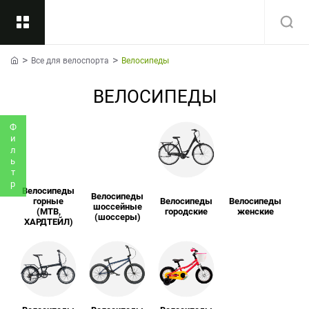
Все для велоспорта
Велосипеды
Назад
home
ВЕЛОСИПЕДЫ
Подкатегории
Все
Фильтр
Велосипеды
Велосипеды
горные
Велосипеды
Велосипеды
шоссейные
(MTB,
городские
женские
(шоссеры)
ХАРДТЕЙЛ)