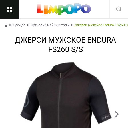
Одежда
Футболки майки и топы
Джерси мужское Endura FS260 S
Назад
home
ДЖЕРСИ МУЖСКОЕ ENDURA
Подкатегории
Все
FS260 S/S