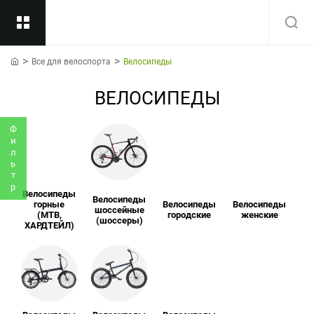
Все для велоспорта
Велосипеды
Назад
home
ВЕЛОСИПЕДЫ
Подкатегории
Все
Фильтр
Велосипеды
Велосипеды
горные
Велосипеды
Велосипеды
шоссейные
(MTB,
городские
женские
(шоссеры)
ХАРДТЕЙЛ)