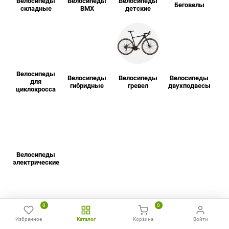
Велосипеды
Велосипеды
Велосипеды
Беговелы
складные
BMX
детские
Велосипеды
Велосипеды
Велосипеды
Велосипеды
для
гибридные
гревел
двухподвесы
циклокросса
Велосипеды
электрические
0
0
Как выгодно купить
Избранное
Каталог
Корзина
Войти
Главная
Избранное
Сравнить
Позвонить
WhatsApp