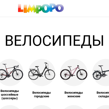
ВЕЛОСИПЕДЫ
Велосипеды
Велосипеды
Велосипеды
Велоси
шоссейные
городские
женские
склад
(шоссеры)