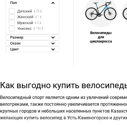
Пол
Детский
25
Женский
1
Мужской
3
Унисекс
130
Велосипеды
для
Размер
циклокросса
Сезон
Цвет
Как выгодно купить велосипед
Велосипедный спорт является одним из увлечений соврем
велотреками, также постоянно увеличивается протяженнос
крупных городов и небольших населенных пунктов Казахст
желающих купить велосипед в Усть-Каменогорске и других