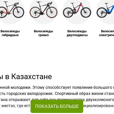
Велосипеды
Велосипеды
Велосипеды
Велоси
гибридные
гревел
двухподвесы
электрич
ы в Казахстане
енной молодежи. Этому способствует появление большого
ть городских велодорожек. Спортивный образ жизни стано
ана открывают для себя все преимущества двухколесного 
 местах, где есть возможность посетить специализирован