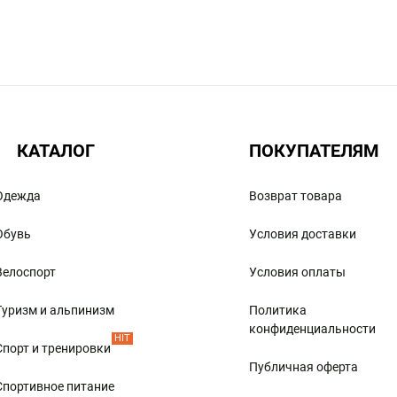
уществами совершения онлайн-заказов. Теперь нет
ть на сайте Limpopo, тем более здесь представлен
КАТАЛОГ
ПОКУПАТЕЛЯМ
Одежда
Возврат товара
Обувь
Условия доставки
Велоспорт
Условия оплаты
лматы или другом городе Казахстана. Достаточно выбрать
ой на указанный адрес. Выбирайте подходящую
Туризм и альпинизм
Политика
конфиденциальности
HIT
Спорт и тренировки
Публичная оферта
Спортивное питание