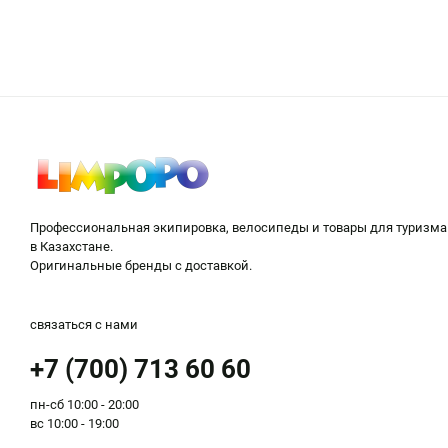
Чтобы упростить покупку, онлайн-магазин велосипедов в
необходимости лично посещать торговый центр, чтобы под
широкий выбор товаров известных производителей, вклю
Wethepeople;
DK;
Giant;
Pinarello;
Cube;
Kink;
Профессиональная экипировка, велосипеды и товары для туризма
Stinger.
в Казахстане.
Оригинальные бренды с доставкой.
Преимущества покупки в интер
Посетив наш интернет-магазин великов Лимпопо, вы сможе
связаться с нами
подходящий вариант, оформить интернет-заказ и получит
+7 (700) 713 60 60
транспортную компанию, чтобы получить свой товар в кор
Преимущества для тех, кто хочет купить велосипед в Акто
пн-сб 10:00 - 20:00
вс 10:00 - 19:00
выгодные цены на велосипеды в Казахстане;