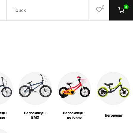
0
0
педы
Велосипеды
Велосипеды
Беговелы
ные
BMX
детские