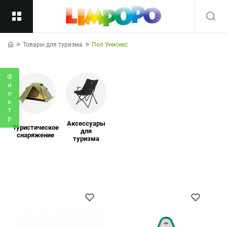
Товары для туризма
Пол Унисекс
Назад
home
Подкатегории
Все
Фильтр
Аксессуары
Туристическое
для
снаряжение
туризма