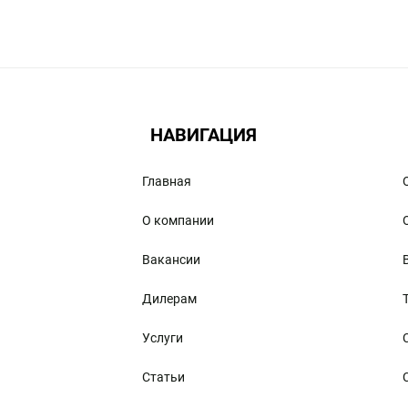
а. Посетив интернет-магазин для туристов Limpopo
я те, которые способны стать значительным подспор
переходы, выбирайте на сайте товары для туризма и
НАВИГАЦИЯ
дыха и туризма, включая современное снаряжение, 
Главная
О компании
Вакансии
 и туризма, вы сможете приобрести следующие поле
Дилерам
Услуги
Статьи