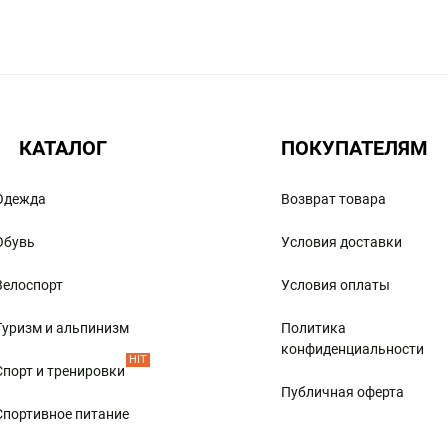
, вы подберете соответствующее снаряжение.
ьем во время отдыха на природе, занятий охотой и
 путешествий, в том числе палатки и спальники.
КАТАЛОГ
ПОКУПАТЕЛЯМ
которое может понадобиться в походе:
Одежда
Возврат товара
Обувь
Условия доставки
Велоспорт
Условия оплаты
зные принадлежности:
Туризм и альпинизм
Политика
конфиденциальности
HIT
Спорт и тренировки
Публичная оферта
Спортивное питание