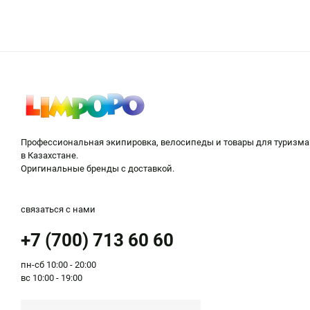
необходимые товары для туризма и активного отдых
Ассортимент туристических товаров включает в себ
рыбалкой.
Если вы турист и предпочитаете длительные пешие 
Также наш интернет-магазин предлагает все для от
коврики-карематы;
Профессиональная экипировка, велосипеды и товары для туризма
переносные печки;
в Казахстане.
рюкзаки и велосумки.
Оригинальные бренды с доставкой.
Разнообразие ассортимента для туризма
связаться с нами
Посетив наш интернет-магазин товаров для отдыха
+7 (700) 713 60 60
термосы;
пн-сб 10:00 - 20:00
фляги и бутыли для воды;
вс 10:00 - 19:00
питьевые системы;