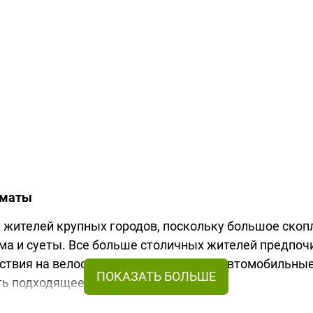
лматы
жителей крупных городов, поскольку большое скопл
ума и суеты. Все больше столичных жителей предпо
ествия на велосипеде или совершают автомобильные
ать подходящее снаряжение.
вое времяпрепровождение с комфортом, благо, в на